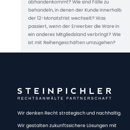
abhandenkommt? Wie sind Fälle zu
behandeln, in denen der Kunde innerhalb
der 12-Monatsfrist wechselt? Was
passiert, wenn der Erwerber die Ware in
ein anderes Mitgliedsland verbringt? Wie
ist mit Reihengeschäften umzugehen?
Wir denken Recht strategisch und nachhaltig.
Wir gestalten zukunftssichere Lösungen mit