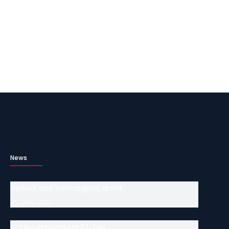
News
Verlust des Vermögens droht
25. Juni 2026
Unternehmensnachfolge