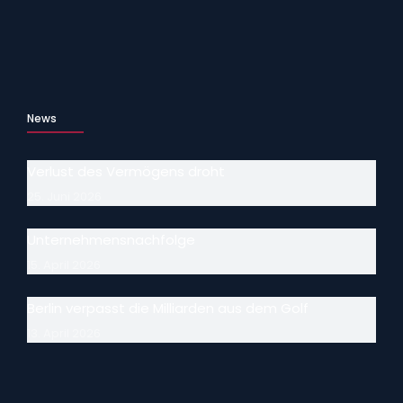
News
Verlust des Vermögens droht
25. Juni 2026
Unternehmensnachfolge
15. April 2026
Berlin verpasst die Milliarden aus dem Golf
13. April 2026